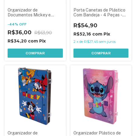
Organizador de
Porta Canetas de Plástico
Documentos Mickey e
Com Bandeja - 4 Peças -
Amigos
Stitch
-
44
%
OFF
R$54,90
R$36,00
R$63,90
R$52,16
com
Pix
R$34,20
com
Pix
2
x
de
R$27,45
sem juros
COMPRAR
COMPRAR
Organizador de
Organizador Plástico de