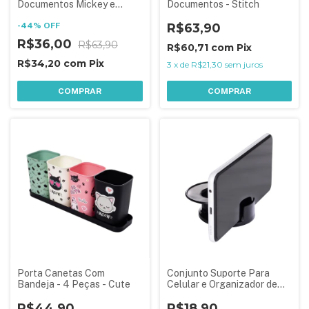
Documentos Mickey e
Documentos - Stitch
Amigos
-
44
%
OFF
R$63,90
R$36,00
R$63,90
R$60,71
com
Pix
R$34,20
com
Pix
3
x
de
R$21,30
sem juros
COMPRAR
COMPRAR
Porta Canetas Com
Conjunto Suporte Para
Bandeja - 4 Peças - Cute
Celular e Organizador de
Fios - 3 Peças
R$44,90
R$18,90