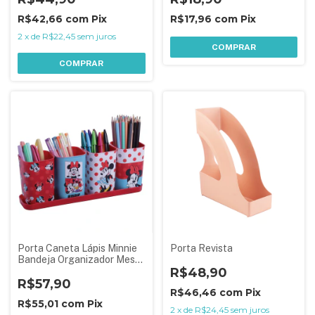
R$42,66
com
Pix
R$17,96
com
Pix
2
x
de
R$22,45
sem juros
COMPRAR
COMPRAR
Porta Caneta Lápis Minnie
Porta Revista
Bandeja Organizador Mesa
Plasútil
R$48,90
R$57,90
R$46,46
com
Pix
R$55,01
com
Pix
2
x
de
R$24,45
sem juros