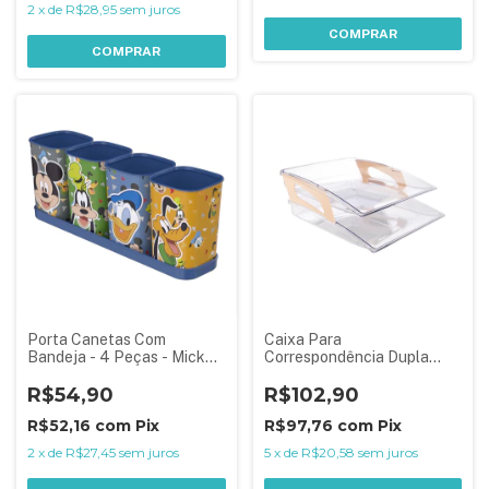
2
x
de
R$28,95
sem juros
COMPRAR
COMPRAR
Porta Canetas Com
Caixa Para
Bandeja - 4 Peças - Mickey
Correspondência Dupla
e Amigos
Com Suporte
R$54,90
R$102,90
R$52,16
com
Pix
R$97,76
com
Pix
2
x
de
R$27,45
sem juros
5
x
de
R$20,58
sem juros