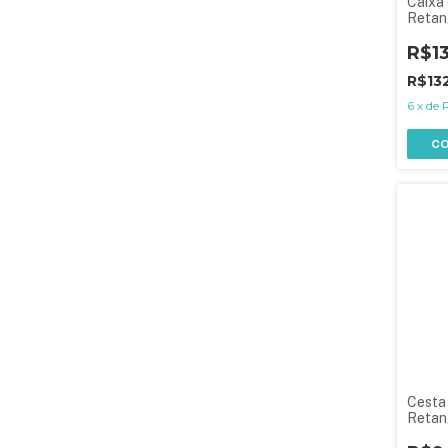
Caixa 
Retan
26,5 
Latera
R$1
R$13
6
x
de
C
Cesta 
Retan
990 m