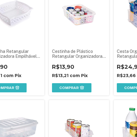
nha Retangular
Cestinha de Plástico
Cesta Org
izadora Empilhável
Retangular Organizadora
Retangula
Pequena
Alta P
,90
R$13,90
R$24,
51
com
Pix
R$13,21
com
Pix
R$23,66
OMPRAR
COMPRAR
COMP