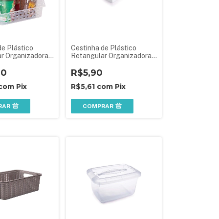
de Plástico
Cestinha de Plástico
r Organizadora
Retangular Organizadora
 Alta G
Empilhável Pequena
90
R$5,90
com
Pix
R$5,61
com
Pix
RAR
COMPRAR