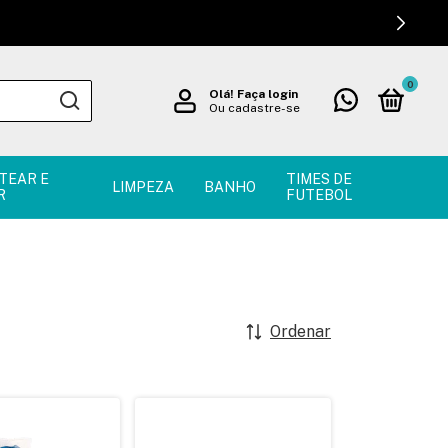
0
Olá!
Faça login
Ou cadastre-se
TEAR E
TIMES DE
LIMPEZA
BANHO
R
FUTEBOL
Ordenar