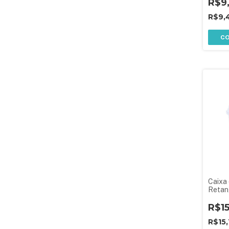
Preta
R$9
R$9,
C
Caixa 
Retan
1,5 L 
Latera
R$1
R$15,