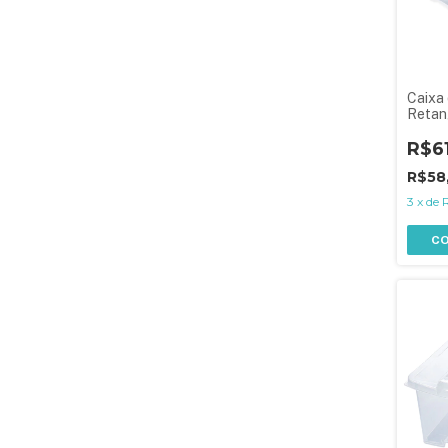
Caixa 
Retan
8,5 L
Latera
R$6
R$58
3
x
de
C