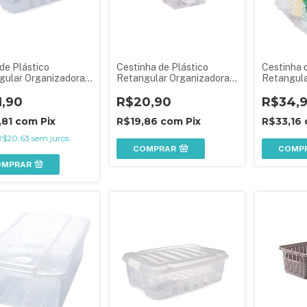
de Plástico
Cestinha de Plástico
Cestinha 
gular Organizadora
Retangular Organizadora
Retangula
 com Tampa e Travas
Empilhável Baixa P
Empilhável
is Gran Box
1,90
R$20,90
R$34,
,81
com
Pix
R$19,86
com
Pix
R$33,16
R$20,63
sem juros
COMPRAR
COMP
OMPRAR