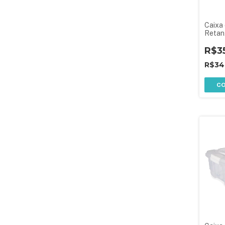
Caixa 
Retan
9,8 L
Empil
R$3
R$34
C