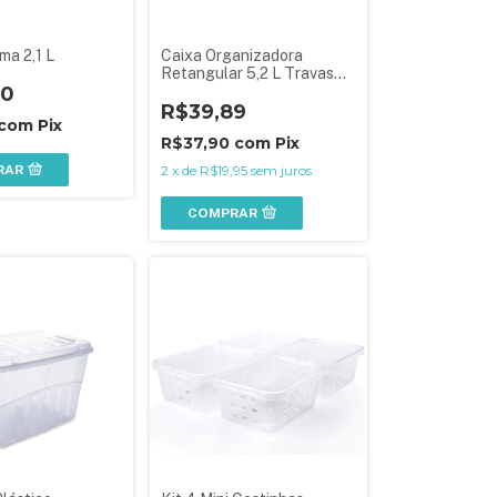
ma 2,1 L
Caixa Organizadora
Retangular 5,2 L Travas
90
Laterais e Alça
R$39,89
com
Pix
R$37,90
com
Pix
RAR
2
x
de
R$19,95
sem juros
COMPRAR