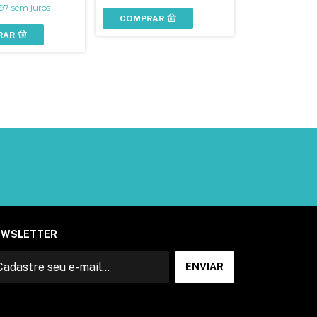
97
sem juros
COMPRAR
RAR
EWSLETTER