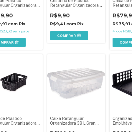
de Plástico
Cestinha de Plástico
Caixa de P
gular Organizadora
Retangular Organizadora
Retangula
L com Tampa e Travas
Mini
19 L com 
is Gran Box
39,90
R$9,90
Laterais 
R$79,
2,91
com
Pix
R$9,41
com
Pix
R$75,91
R$23,32
sem juros
4
x
de
R$19
COMPRAR
OMPRAR
COMP
de Plástico
Caixa Retangular
Organizad
gular Organizadora
Organizadora 38 L Gran
Empilháve
l Empilhável Trama
Box