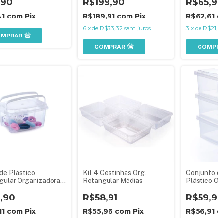
,90
R$199,90
R$65,9
41
com
Pix
R$189,91
com
Pix
R$62,61
6
x
de
R$33,32
sem juros
3
x
de
R$21,
OMPRAR
COMPRAR
COMP
de Plástico
Kit 4 Cestinhas Org.
Conjunto 
gular Organizadora
Retangular Médias
Plástico 
com Tampa, Travas
L com Tam
is e Alça Gran Box
5,90
R$58,91
Peças
R$59,9
11
com
Pix
R$55,96
com
Pix
R$56,91