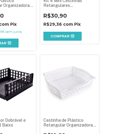
lástico
Kit 4 Mini Cestinhas
r Organizadora
Retangulares
Tampa e Travas
Organizadoras
Gran Box
90
R$30,90
com
Pix
R$29,36
com
Pix
,98
sem juros
COMPRAR
RAR
or Dobrável e
Cestinha de Plástico
l Baixo
Retangular Organizadora
Empilhável Grande