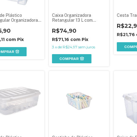
de Plástico
Caixa Organizadora
Cesta Tra
gular Organizadora
Retangular 13 L com
 com Tampa
Tampa e Travas Laterais
R$22,
hável Grande
5,90
R$74,90
R$21,76
,11
com
Pix
R$71,16
com
Pix
3
x
de
R$24,97
sem juros
COMP
OMPRAR
COMPRAR