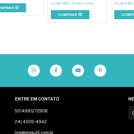
2
x
de
R$29,46
sem juros
3
x
de
R$19,
OMPRAR
COMPRAR
COMP
ENTRE EM CONTATO
N
5514991272908
(14) 4009-4942
loja@plasutil.com.br