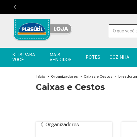
KITS PARA
MAIS
POTES
COZINHA
VOCÊ
VENDIDOS
Início
>
Organizadores
>
Caixas e Cestos
>
breadcrum
Caixas e Cestos
Organizadores