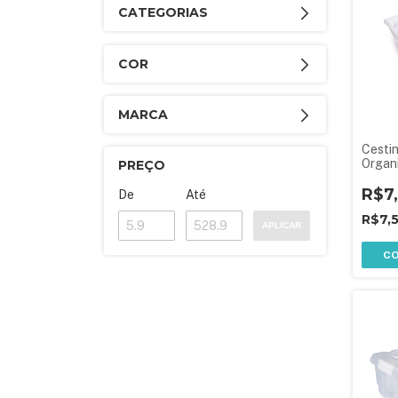
CATEGORIAS
COR
MARCA
Cesti
Organ
PREÇO
Média
R$7
De
Até
R$7,
APLICAR
C