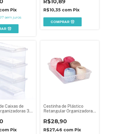
0
R$10,89
com
Pix
R$10,35
com
Pix
97
sem juros
COMPRAR
RAR
de Caixas de
Cestinha de Plástico
Organizadoras 3,8
Retangular Organizadora
pa Empilhável 3
Grande
0
R$28,90
com
Pix
R$27,46
com
Pix