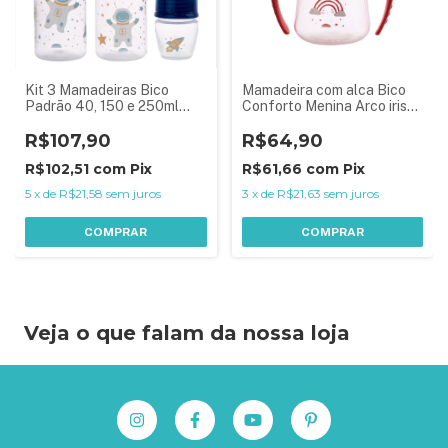
Kit 3 Mamadeiras Bico
Mamadeira com alca Bico
Padrão 40, 150 e 250ml
Conforto Menina Arco iris
Menino Astronauta Azul
Rosa 150ml
R$107,90
R$64,90
R$102,51
com
Pix
R$61,66
com
Pix
5
x
de
R$21,58
sem juros
3
x
de
R$21,63
sem juros
COMPRAR
COMPRAR
Veja o que falam da nossa loja