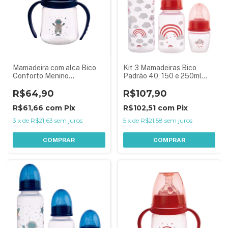
Mamadeira com alca Bico
Kit 3 Mamadeiras Bico
Conforto Menino
Padrão 40, 150 e 250ml
Astronauta Azul 150ml
Menina Arco Iris
R$64,90
R$107,90
R$61,66
com
Pix
R$102,51
com
Pix
3
x
de
R$21,63
sem juros
5
x
de
R$21,58
sem juros
COMPRAR
COMPRAR