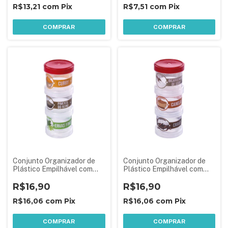
R$13,21
com
Pix
R$7,51
com
Pix
COMPRAR
COMPRAR
Conjunto Organizador de
Conjunto Organizador de
Plástico Empilhável com
Plástico Empilhável com
Tampa Rosca para
Tampa Rosca para
Condimentos 3 Unidades
R$16,90
Condimentos 3 Unidades
R$16,90
R$16,06
com
Pix
R$16,06
com
Pix
COMPRAR
COMPRAR