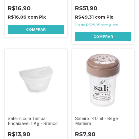
Tampa Rosca para
Condimentos 3 Unidades
R$16,90
R$51,90
R$16,06
com
Pix
R$49,31
com
Pix
2
x
de
R$25,95
sem juros
COMPRAR
COMPRAR
Saleiro com Tampa
Saleiro 140 ml - Bege
Encaixável 1 Kg - Branco
Madeira
R$13,90
R$7,90