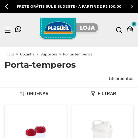
FRETE GRÁTIS SUL E SUDESTE - À PARTIR DE R$ 100,00
0
Início
>
Cozinha
>
Suportes
>
Porta-temperos
Porta-temperos
56 produtos
ORDENAR
FILTRAR